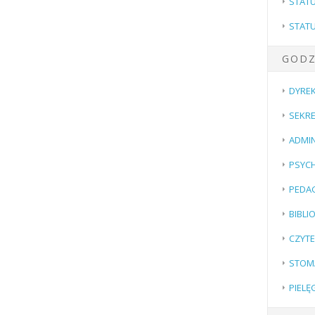
STAT
STAT
GODZ
DYREK
SEKRE
ADMIN
PSYC
PEDA
BIBLI
CZYTE
STOM
PIELĘ