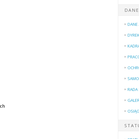
DANE
DANE
DYREK
KADR
PRACO
OCHR
SAMO
RADA
GALER
ych
OSIĄG
STAT