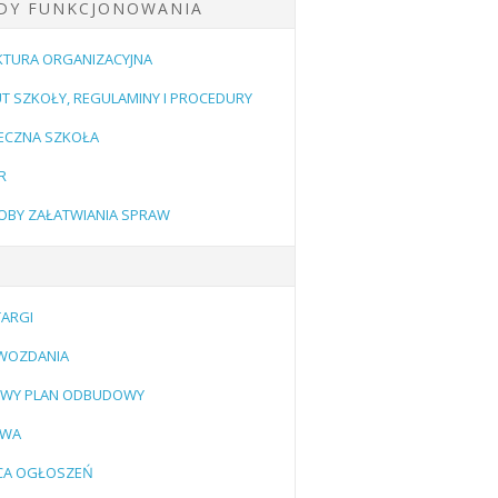
DY FUNKCJONOWANIA
KTURA ORGANIZACYJNA
T SZKOŁY, REGULAMINY I PROCEDURY
ECZNA SZKOŁA
R
OBY ZAŁATWIANIA SPRAW
TARGI
WOZDANIA
OWY PLAN ODBUDOWY
IWA
ICA OGŁOSZEŃ