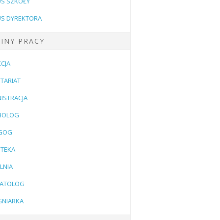
US SZKOŁY
US DYREKTORA
INY PRACY
CJA
TARIAT
ISTRACJA
HOLOG
GOG
OTEKA
LNIA
ATOLOG
GNIARKA