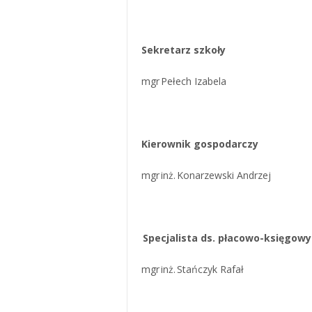
Sekretarz szkoły
mgr Pełech Izabela
Kierownik gospodarczy
mgr inż. Konarzewski Andrzej
Specjalista ds. płacowo-księgow
mgr inż. Stańczyk Rafał