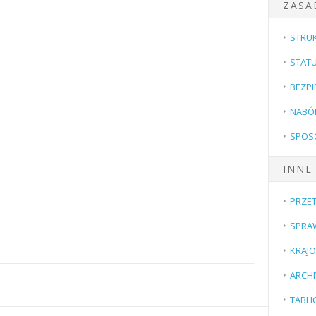
ZASA
STRU
STATU
BEZPI
NABÓ
SPOS
INNE
PRZE
SPRA
KRAJ
ARCH
TABL